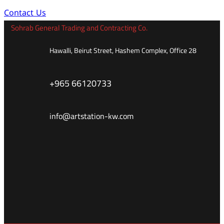
Contact Us
Sohrab General Trading and Contracting Co.
Hawalli, Beirut Street, Hashem Complex, Office 28
+965 66120733
info@artstation-kw.com