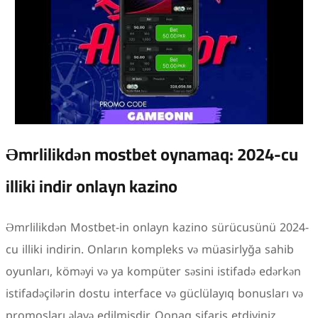
Əmrlilikdən mostbet oynamaq: 2024-cu
illiki indir onlayn kazino
Əmrlilikdən Mostbet-in onlayn kazino sürücusünü 2024-
cu illiki indirin. Onların kompleks və müasirlyğa sahib
oyunları, köməyi və ya kompüter səsini istifadə edərkən
istifadəçilərin dostu interface və güclülayıq bonusları və
promosları əlavə edilmişdir. Qonaq sifariş etdiyiniz