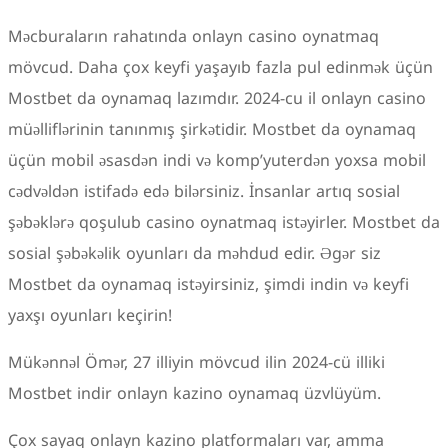
Məcburaların rahatında onlayn casino oynatmaq
mövcud. Daha çox keyfi yaşayıb fazla pul edinmək üçün
Mostbet da oynamaq lazımdır. 2024-cu il onlayn casino
müəlliflərinin tanınmış şirkətidir. Mostbet da oynamaq
üçün mobil əsasdən indi və komp’yuterdən yoxsa mobil
cədvəldən istifadə edə bilərsiniz. İnsanlar artıq sosial
şəbəklərə qoşulub casino oynatmaq istəyirler. Mostbet da
sosial şəbəkəlik oyunları da məhdud edir. Əgər siz
Mostbet da oynamaq istəyirsiniz, şimdi indin və keyfi
yaxşı oyunları keçirin!
Mükənnəl Ömər, 27 illiyin mövcud ilin 2024-cü illiki
Mostbet indir onlayn kazino oynamaq üzvlüyüm.
Çox sayaq onlayn kazino platformaları var, amma