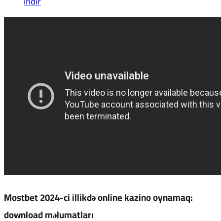
indir
Mostbet 2024-ci illikdə online kazino oynamaq:
download məlumatları