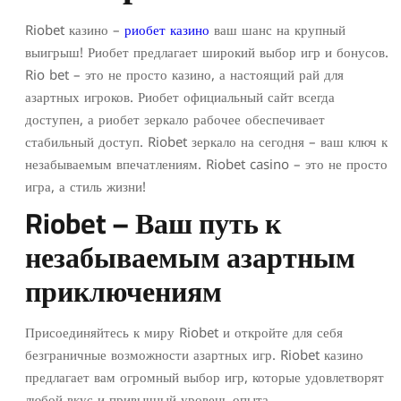
Riobet казино –
риобет казино
ваш шанс на крупный
выигрыш! Риобет предлагает широкий выбор игр и бонусов.
Rio bet – это не просто казино, а настоящий рай для
азартных игроков. Риобет официальный сайт всегда
доступен, а риобет зеркало рабочее обеспечивает
стабильный доступ. Riobet зеркало на сегодня – ваш ключ к
незабываемым впечатлениям. Riobet casino – это не просто
игра, а стиль жизни!
Riobet – Ваш путь к
незабываемым азартным
приключениям
Присоединяйтесь к миру Riobet и откройте для себя
безграничные возможности азартных игр. Riobet казино
предлагает вам огромный выбор игр, которые удовлетворят
любой вкус и привычный уровень опыта.