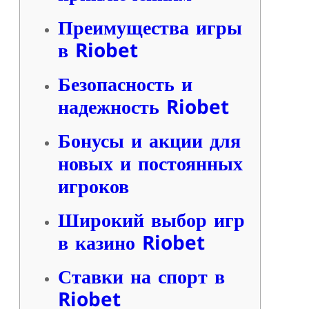
Преимущества игры
в Riobet
Безопасность и
надежность Riobet
Бонусы и акции для
новых и постоянных
игроков
Широкий выбор игр
в казино Riobet
Ставки на спорт в
Riobet