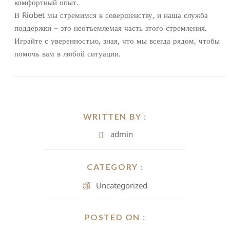
комфортный опыт.
В Riobet мы стремимся к совершенству, и наша служба
поддержки – это неотъемлемая часть этого стремления.
Играйте с уверенностью, зная, что мы всегда рядом, чтобы
помочь вам в любой ситуации.
WRITTEN BY :
admin
CATEGORY :
Uncategorized
POSTED ON :