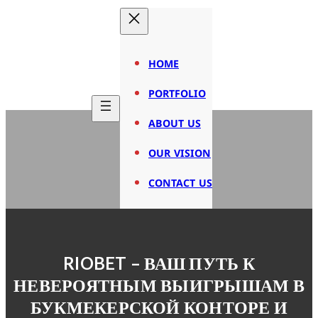
HOME
PORTFOLIO
ABOUT US
OUR VISION
CONTACT US
RIOBET – ВАШ ПУТЬ К
НЕВЕРОЯТНЫМ ВЫИГРЫШАМ В
БУКМЕКЕРСКОЙ КОНТОРЕ И