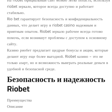
На riobet официальный сайт можно легко попасть, используя
riobet зеркало, которое всегда доступно и работает
стабильно.
Rio bet гарантирует безопасность и конфиденциальность
данных, что делает игру в riobet casino надежным и
приятным опытом. Riobet зеркало рабочее всегда готово
помочь, если возникнут проблемы с доступом к основному
сайту.
Казино риобет предлагает щедрые бонусы и акции, которые
делают игру еще более выгодной. Riobet казино – это не
только азарт, но и возможность выиграть реальные деньги в
удобной и безопасной среде.
Безопасность и надежность
Riobet
Преимущества
Описание