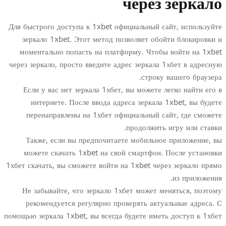
Для быстрог
зеркало
момента
через зерка
Если у 
интер
перена
Также,
можете 
1хбет скачат
Не забы
рекоме
помощью зерк