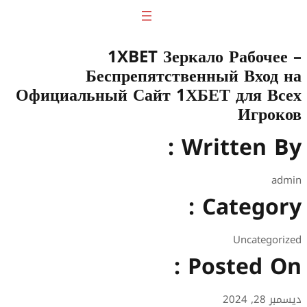
Офици