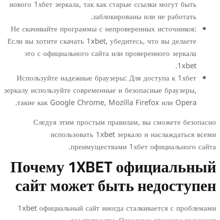
нового 1хбе
Не скачива
Если вы хот
это с 
Использу
зеркалу испо
такие ка
След
Поче
сайт
1xbet оф