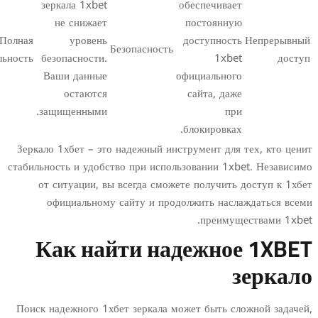
полный
зерка
осуществляется
доступ ко
не
быстро и без
Быстрый
всем
Полная
задержек, что
вход
функциям
функциональность
безоп
позволяет не
1xbet,
Ваши
терять время
включая
о
на
1xbet скачать
защищ
регистрацию.
приложение.
Зеркало 1х
стабильност
от сит
офиц
Ка
Поиск наде