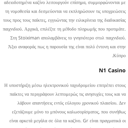
αδειοδοτημένα καζίνο λειτουργούν
τη νομοθεσία και δεσμεύονται να 
τους προς τους παίκτες, εγγυώντας τη
παιχνιδιού. Αρχικά, επιλέξτε τη μέ
Στη Stoiximan απολαμβάνεις το 
Άξιο αναφοράς πως η παρουσία τη
Η υποστήριξη μέσω ηλεκτρονικού τ
παίκτες να περιγράψουν λεπτομερ
λάβουν απαντήσεις εντός εύ
εξετάζουμε μόνο το μπόνους κ
είναι αρκετά μεγάλα σε όλα τα κ