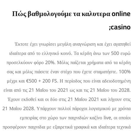
Πώς βαθμολογούμε τ
Έκτοτε έχει γνωρίσει μεγάλη 
ιδιαίτερα από το ελληνικό κοινό
προσελκύουν φόρο 20%. Μόλις παί
σας και μόλις πιάσετε έναν στόχο
μέχρι και €500 + 200 FS. Η περίο
είναι από τις 21 Μαΐου του 2021 ω
Έχουν εκδοθεί και οι δύο στις 2
21 Μαΐου 2028. Υπάρχουν πολλοί πά
εμπειρίας στο χώρο των παιχ
προσφέρουν παιχνιδια με εξαιρετικά 