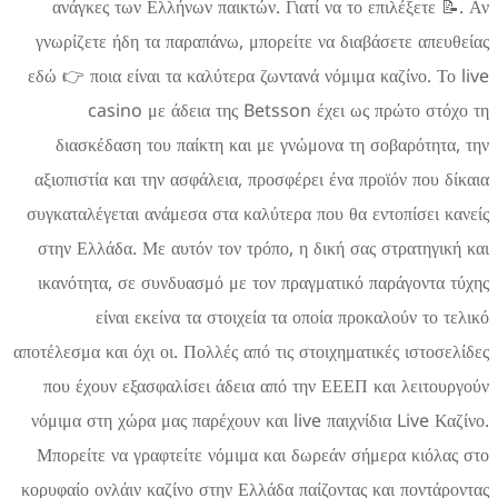
ανάγκες των Ελλήνων παικτών. 
γνωρίζετε ήδη τα παραπάνω, μπο
εδώ 👉 ποια είναι τα καλύτερα ζω
casino με άδεια της Bet
διασκέδαση του παίκτη και με
αξιοπιστία και την ασφάλεια, προ
συγκαταλέγεται ανάμεσα στα καλύτ
στην Ελλάδα. Με αυτόν τον τρόπ
ικανότητα, σε συνδυασμό με τον
είναι εκείνα τα στοιχεία
αποτέλεσμα και όχι οι. Πολλές από τ
που έχουν εξασφαλίσει άδεια α
νόμιμα στη χώρα μας παρέχουν και
Μπορείτε να γραφτείτε νόμιμα κ
κορυφαίο ονλάιν καζίνο στην Ελλά