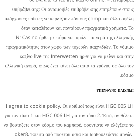
επιβράβευσης: Οι ανταμοιβές επ
υπάρχοντες παίκτες να κερδίζουν 
όταν καταθέτουν και ποντά
N1Casino ήρθε με φόρα να τα
πραγματικότητας στον χώρο των τυ
καζίνο live της Interwetten
ελληνική αγορά, όπως έχει κάνει όλ
I agree to cookie policy. Οι αρ
για τον τύπο 1 και HGC 006 LH για
να βουτήξετε στον κόσμο του καμπα
Joker8. Έπειτα από προετοιμασ