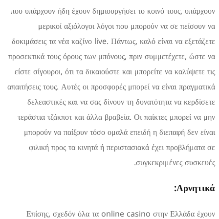
που υπάρχουν ήδη έχουν δημιουργή
μερικοί αξιόλογοι λόγοι 
δοκιμάσεις τα νέα καζίνο live. Πά
προσεκτικά τους όρους των μπόνους
είστε σίγουροι, ότι τα δικαιούστε
απαιτήσεις τους. Αυτές οι προσφορέ
δελεαστικές και να σας δίνου
τεράστια τζάκποτ και άλλα βραβε
μπορούν να παίξουν τόσο ομαλ
φιλική προς τα κινητά ή περ
Επίσης, σχεδόν όλα τα onli