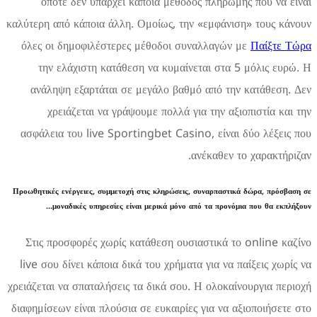
οπότε δεν υπάρχει κάποια μέ
καλύτερη από κάποια άλλη. Ομοίως,
όλες οι δημοφιλέστερες μέθοδο
την ελάχιστη κατάθεση να κυ
ανάληψη εξαρτάται σε μεγάλο 
χρειάζεται να γράψουμε πολ
ασφάλεια του live Sportingbet C
Προωθητικές ενέργειες, συμμετοχή στις κληρώ
μοναδικές υπηρεσίες είναι μερικά μ
Στις προσφορές χωρίς κατάθεση 
live σου δίνει κάποια δικά του χρ
χρειάζεται να σπαταλήσεις τα δικά 
διαφημίσεων είναι πλούσια σε ευκαι