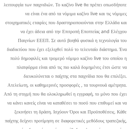
λειτουργία των παιχνιδιών. Το καζί
να είναι ένα από τα νόμι
στοιχηματικές εταιρίες που δραστη
να έχει άδεια από την Επι
Παιγνίων ΕΕΕΠ. Σε αυτό βο
διαδικτύου που έχει εξελιχθεί πολ
πολύ δημοφιλές και τρομερό νόμ
πλατφόρμα είναι από τις πιο
διευκολύνεται ο παίχτης σ
Ατελείωτη, οι καθημερινές προσφ
Από τη στιγμή που θα ολοκληρωθεί 
να κάνει κανείς είναι να καταθέσε
ξεκινήσει τη δράση. Ισχύουν 
παίχτης δείχνει προτίμηση σε διαφο