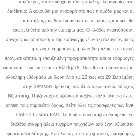
καλύτερες, όταν υπάρχουν τ
διαδίκτυο; Ακολουθεί μια αναφορά
κατατάξεις μας διαφέρουν 
επωφεληθείτε από την εμπειρία
συνεχώς ως αποτέλεσμα της εισαγ
η τεχνητή νοημοσύνη,
πραγματικότητα, η επαυξημένη πραγ
για κινητά. Πως παίζεται το Blackj
ολόκληρη εβδομάδα με δώρα;Από τ
στην Betsson βρίσκεις μί
BGaming. Παίζοντας σε αξιόπιστα
υπόψη τους παρακάτω όρους. Δείτε
Online Casino ΕΔΩ. Το διαδ
διαθέτει έγκυρη άδεια τυχερών π
φορέα αδειοδότησης. Ενώ λοιπόν, 