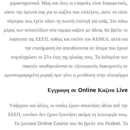
χαρακτηριστικά. Μιας και όλες οι
κάντε την έρευνά σας για το καζίνο
σίγουροι πως έχετε κάνει τη σωστ
μέρος των ιστοσελίδων στα νομιμα κ
λογότυπο της ΕΕΕΠ, καθώς και 
την επισήμανση ότι απευ
συμπληρώσει το 21ο έτος της ηλ
παικτών αποθηκεύονται σε
κρυπτογραφημένη μορφή πριν γίνει
Εγγραφη σ
Υπάρχουν και άλλες, οι οποίες έ
ΕΕΕΠ, ωστόσο δεν έχουν ξεκινήσε
Τα ζωντανά Online Casino πο