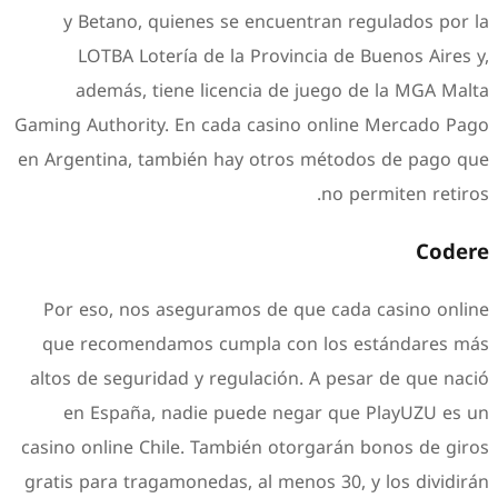
y Betano, quienes se enc
LOTBA Lotería de la Pro
además, tiene licencia
Gaming Authority. En cada ca
en Argentina, también hay ot
Por eso, nos aseguramos d
que recomendamos cumpla 
altos de seguridad y regulac
en España, nadie puede 
casino online Chile. También 
gratis para tragamonedas, al 