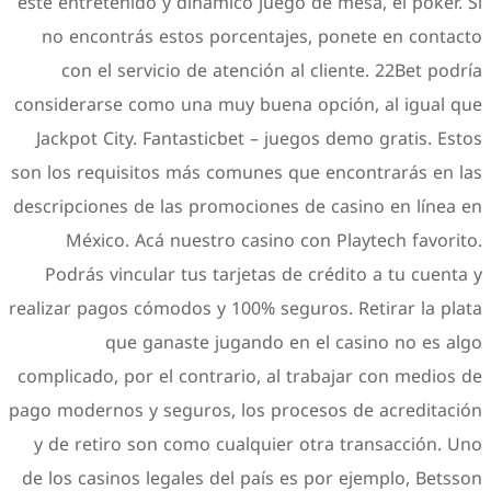
este entretenido y dinámico ju
no encontrás estos porcent
con el servicio de atenció
considerarse como una muy bu
Jackpot City. Fantasticbet –
son los requisitos más comune
descripciones de las promocion
México. Acá nuestro casi
Podrás vincular tus tarjeta
realizar pagos cómodos y 100% 
que ganaste jugando
complicado, por el contrario, 
pago modernos y seguros, los 
y de retiro son como cualqu
de los casinos legales del paí