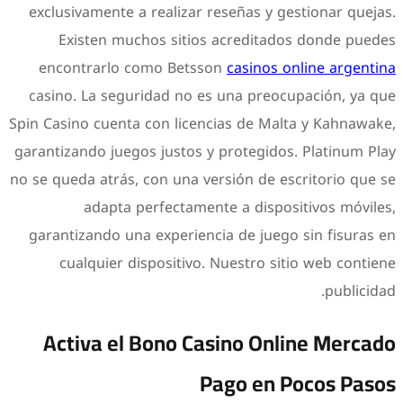
exclusivamente a realizar re
Existen muchos sitios 
encontrarlo como Betsso
casino. La seguridad no es 
Spin Casino cuenta con licenci
garantizando juegos justos y 
no se queda atrás, con una ver
adapta perfectament
garantizando una experienci
cualquier dispositivo. N
Activa el Bono Cas
Pa