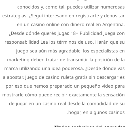
conocidos y, como tal, 
estrategias. ¿Seguí interesado 
en un casino online con 
¿Desde dónde querés jugar. 
responsabilidad Lea los térmi
juego sea aún más agrada
marketing deben tratar de tra
marca utilizando una idea po
a apostar. Juego de casino rule
por eso que hemos preparad
mostrarle cómo puede recibir 
de jugar en un casino real 
h