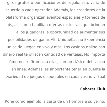
giros gratos o bonificacione
acuerdo a cada operador. Ade
plataforma organizan eventos
slots, así como habilitan ofer
a los jugadores la opo
posibilidades de ganar. Alt:
única de juegos en vivo y má
dinero real te ofrecen cantida
cómo nos refiramos a ellas, 
en línea. Además, es impo
variedad de juegos disponibl
Pone como ejemplo la carta 