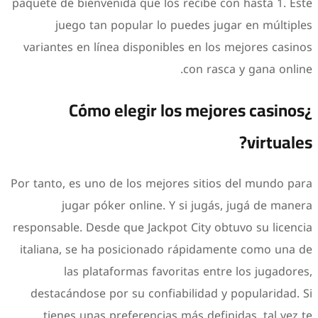
paquete de bienvenida que los
juego tan popular lo 
variantes en línea disponibl
¿Cómo elegir l
Por tanto, es uno de los mejo
jugar póker online. Y
responsable. Desde que Jackpo
italiana, se ha posicionado
las plataformas favor
destacándose por su confia
tienes unas preferencias