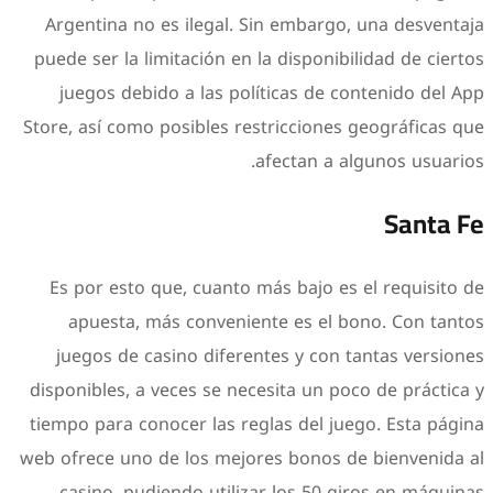
Argentina no es ilegal. Si
puede ser la limitación en la
juegos debido a las polít
Store, así como posibles rest
af
Es por esto que, cuanto má
apuesta, más convenient
juegos de casino diferent
disponibles, a veces se neces
tiempo para conocer las regl
web ofrece uno de los mejore
casino, pudiendo utilizar