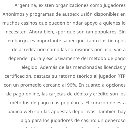
Argentina, existen organ
Anónimos y programas de autoe
muchos casinos que pueden bri
necesiten. Ahora bien, ¿por q
embargo, es importante sabe
de acreditación como las c
depender pura y exclusivam
elegido. Además de las
certificación, destaca su reto
con un promedio cercano al 9
de pago online, las tarjetas d
métodos de pago más popula
página web son las apuestas
algo para los jugadore