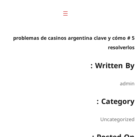
5 # problemas de casinos a