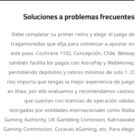
Soluciones a pr
Debe completar su primer re
tragamonedas que elija pa
este paso. Cochrane 1102, 
también facilita los pagos 
permitiendo depósitos y reti
nos importa que tengas la me
en línea, por ello evaluamo
que cuentan con licen
otorgadas por entidades in
Gaming Authority, UK Gambli
Gaming Commission, Curacao e