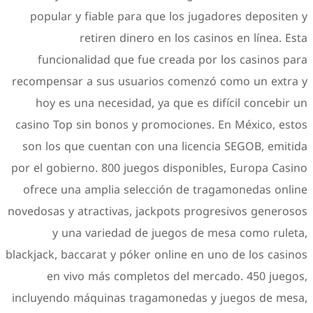
popular y fiable para que 
retiren dinero en 
funcionalidad que fue cr
recompensar a sus usuarios 
hoy es una necesidad, ya 
casino Top sin bonos y promo
son los que cuentan con una
por el gobierno. 800 juegos d
ofrece una amplia selecció
novedosas y atractivas, jackp
y una variedad de jue
blackjack, baccarat y póker onl
en vivo más completos 
incluyendo máquinas tragamo