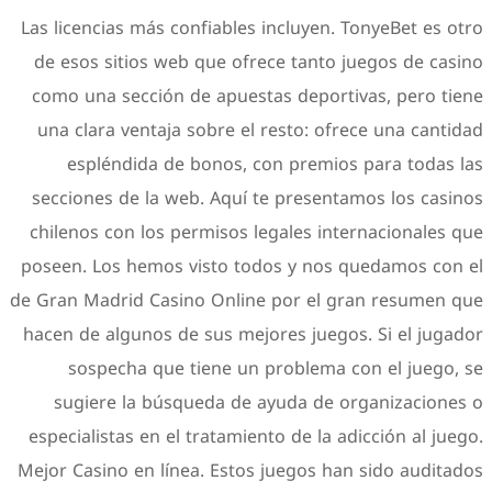
Las licencias más confiables 
de esos sitios web que ofre
como una sección de apuesta
una clara ventaja sobre el 
espléndida de bonos, co
secciones de la web. Aquí t
chilenos con los permisos le
poseen. Los hemos visto tod
de Gran Madrid Casino Online
hacen de algunos de sus mejo
sospecha que tiene un p
sugiere la búsqueda de a
especialistas en el tratamient
Mejor Casino en línea. Estos 