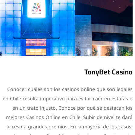
Conocer cuáles son los casin
en Chile resulta imperativo par
en un trato injusto. Conoc
mejores Casinos Online en Chi
acceso a grandes premios. En