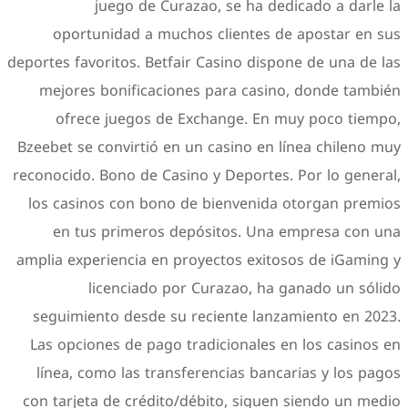
juego de Curazao, 
oportunidad a muchos cl
deportes favoritos. Betfair Cas
mejores bonificaciones pa
ofrece juegos de Excha
Bzeebet se convirtió en un ca
reconocido. Bono de Casino y 
los casinos con bono de bi
en tus primeros depósi
amplia experiencia en proyec
licenciado por Cur
seguimiento desde su recie
Las opciones de pago tradic
línea, como las transferenc
con tarjeta de crédito/débit