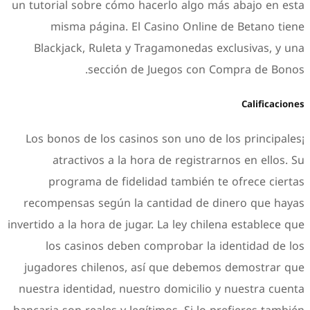
un tutorial sobre cómo hacer
misma página. El Casi
Blackjack, Ruleta y Traga
sección de Jue
¡Los bonos de los casinos s
atractivos a la hora de
programa de fidelidad 
recompensas según la cant
invertido a la hora de jugar. La
los casinos deben comp
jugadores chilenos, así q
nuestra identidad, nuestro d