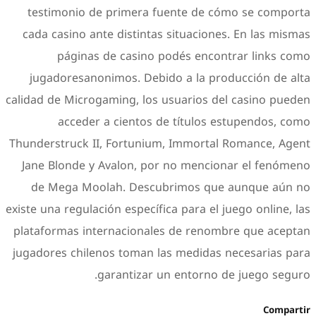
testimonio de primera fue
cada casino ante distintas s
páginas de casino po
jugadoresanonimos. Debido
calidad de Microgaming, los us
acceder a cientos de
Thunderstruck II, Fortunium,
Jane Blonde y Avalon, por 
de Mega Moolah. Descubr
existe una regulación específica
plataformas internacionales
jugadores chilenos toman las
garantizar un