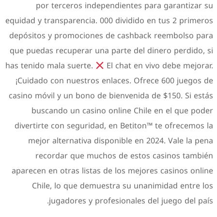
por terceros independ
equidad y transparencia. 000 d
depósitos y promociones de 
que puedas recuperar una par
has tenido mala suerte.
El c
¡Cuidado con nuestros enlac
casino móvil y un bono de bie
buscando un casino onl
divertirte con seguridad, en
mejor alternativa dispon
recordar que muchos 
aparecen en otras listas de l
Chile, lo que demuestr
jugadores y profesi