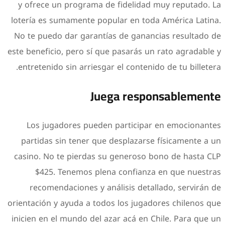
y ofrece un programa de fi
lotería es sumamente popular
No te puedo dar garantías d
este beneficio, pero sí que pa
entretenido sin arriesgar el
Juega
Los jugadores pueden pa
partidas sin tener que des
casino. No te pierdas su ge
$425. Tenemos plena c
recomendaciones y anális
orientación y ayuda a todos l
inicien en el mundo del azar 