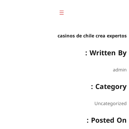
casino