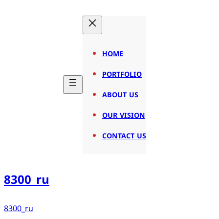
HOME
PORTFOLIO
ABOUT US
OUR VISION
CONTACT US
8300_ru
8300_ru