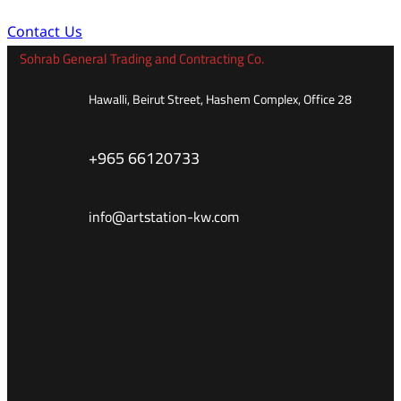
Contact Us
Sohrab General Trading and Contracting Co.
Hawalli, Beirut Street, Hashem Complex, Office 28
+965 66120733
info@artstation-kw.com