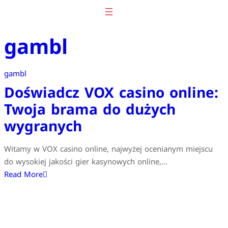
gambl
gambl
Doświadcz VOX casino online:
Twoja brama do dużych
wygranych
Witamy w VOX casino online, najwyżej ocenianym miejscu
do wysokiej jakości gier kasynowych online,…
about
Read More
Doświadcz
VOX
casino
online: