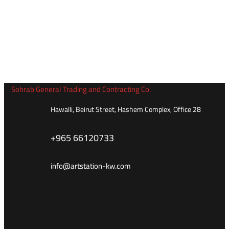
Twoja
brama
do
dużych
wygranych
Sohrab General Trading and Contracting Co.
Hawalli, Beirut Street, Hashem Complex, Office 28
+965 66120733
info@artstation-kw.com