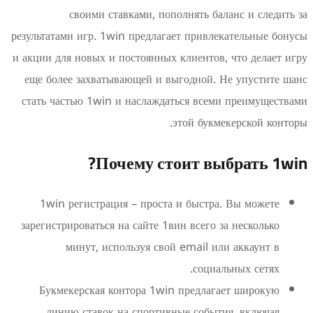
резуль
и акц
еще
стат
заре