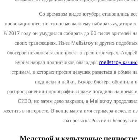
Со временем видео ютубера с
провокационнее, но это не мешало ему набир
В 2017 году он умудрился собирать до 60 тыс
своих трансляциях. Из-за Mellstroy и д
блогеров появился законопроект о треш-стр
Бурим набрал подписчиков благодаря
me
стримам, в которых просил девушек разде
подписки и лайки. Вскоре блог
распространении порнографии и даже посад
СИЗО, но затем дело закрыли, а Mells
жестить в интернете. В конце марта имя стри
баз розыска Росси
Мелстрой и культурные 