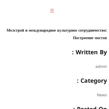
Мелстрой и международное культурное со
Пост
Wr