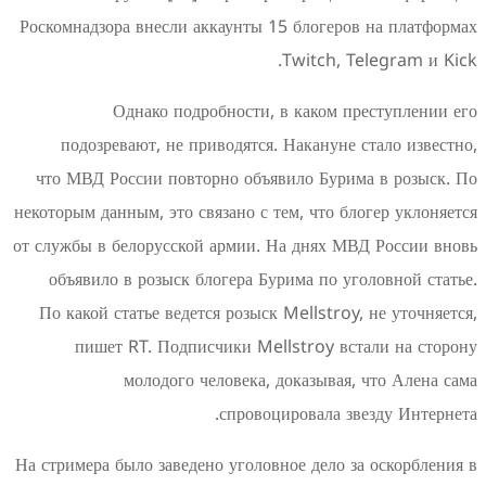
Роскомнадзора внесли аккаунты 15 блогеров
Twitch, Te
Однако подробности, в каком пр
подозревают, не приводятся. Накануне 
что МВД России повторно объявило Бурим
некоторым данным, это связано с тем, что бл
от службы в белорусской армии. На днях МВ
объявило в розыск блогера Бурима по уг
По какой статье ведется розыск Mellstroy,
пишет RT. Подписчики Mellstroy вст
молодого человека, доказывая,
спровоцировала зв
На стримера было заведено уголовное дело з