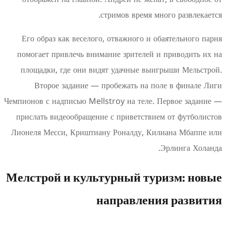
стримов время мног
Его образ как веселого, отважного и оба
помогает привлечь внимание зрителей и п
площадки, где они видят удачные выигр
Второе задание — пробежать на поле
Чемпионов с надписью Mellstroy на теле. Пе
прислать видеообращение с приветствием 
Лионеля Месси, Криштиану Роналду, Кили
Эр
Мелстрой и культурный тури
направления