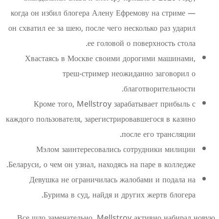
когда он избил блогера Алену Ефремову на
он схватил ее за шею, после чего несколько р
ее головой о поверхно
Хвастаясь в Москве своими дорогими 
треш-стример неожиданно за
благотворит
Кроме того, Mellstroy зарабатывает 
каждого пользователя, зарегистрировавшегося
после его т
Мэлом заинтересовались сотрудник
Беларуси, о чем он узнал, находясь на паре в
Девушка не ограничилась жалобами и 
Бурима в суд, найдя и других жертв
Все шло замечательно, Mellstroy активно