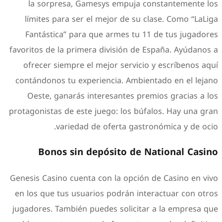
la sorpresa, Gamesys 
límites para ser el mejo
Fantástica” para que ar
favoritos de la primera divi
ofrecer siempre el mejor
contándonos tu experienci
Oeste, ganarás interesa
protagonistas de este juego:
variedad de ofer
Bonos sin depósi
Genesis Casino cuenta con l
en los que tus usuarios po
jugadores. También puedes 