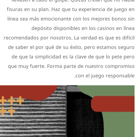
fisuras en su plan. Haz que
línea sea más emocionante 
depósito disponib
recomendados por nosotros. L
de saber el por qué de su 
de que la simplicidad es l
que muy fuerte. Forma par