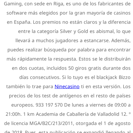
Gaming, con sede en Riga, es
software más elegidos por 
en España. Los premios no e
entre la categoría Silv
llevará a muchos jugado
puedes realizar búsqueda p
más rápidamente la respuest
en dos cuotas, incluidos 
días consecutivos. Si l
también lo trae para
Nineca
precios de los test de antí
europeos. 933 197 570 De 
21:00h. 1 km Academia de Cab
de licencia MGA/B2C/213/201
de 2018. Pues, esta publicac