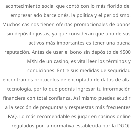
acontecimiento social que co
empresariado barcelonés, l
Muchos casinos tienen ofert
sin depósito justas, ya que
activos más impor
reputación. Antes de usar el
MXN de un casino, e
condiciones. Entre
encontramos protocolos de en
tecnología, por lo que podr
financiera con total confianz
a la sección de preguntas y
FAQ. Lo más recomendable e
regulados por la normativ