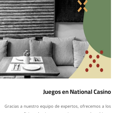
Juegos
Gracias a nuestro equipo de