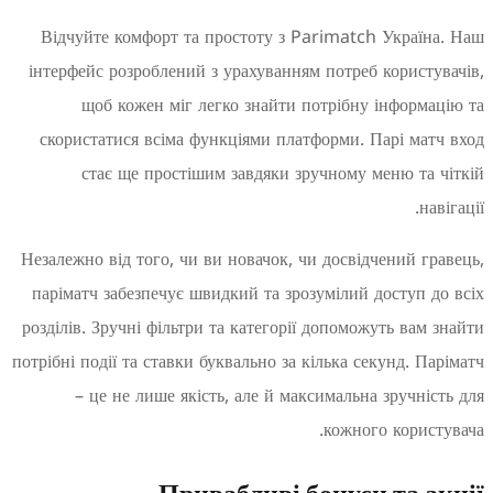
Відчуйте комфорт та простоту з Parimatch Украї
інтерфейс розроблений з урахуванням потреб корист
щоб кожен міг легко знайти потрібну інформ
скористатися всіма функціями платформи. Парі ма
стає ще простішим завдяки зручному меню та
н
Незалежно від того, чи ви новачок, чи досвідчений г
паріматч забезпечує швидкий та зрозумілий доступ 
розділів. Зручні фільтри та категорії допоможуть вам
потрібні події та ставки буквально за кілька секунд. П
– це не лише якість, але й максимальна зручні
кожного корис