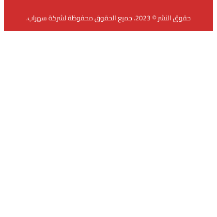
وق النشر © 2023. جميع الحقوق محفوظة لشركة سهراب.