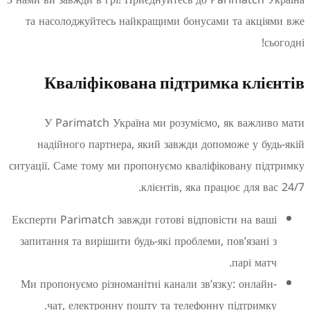
та насолоджуйтесь найкращими бонусами та акці
с
Кваліфікована підтримка клі
У Parimatch Україна ми розуміємо, як важли
надійного партнера, який завжди допоможе у бу
ситуації. Саме тому ми пропонуємо кваліфіковану пі
клієнтів, яка працює для в
Експерти Parimatch завжди готові відповісти на ва
запитання та вирішити будь-які проблеми, пов’язані
парі мат
Ми пропонуємо різноманітні канали зв’язку: онлай
чат, електронну пошту та телефонну підтримк