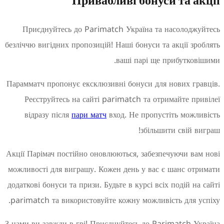
Привабливі бонуси та 
Приєднуйтесь до Parimatch Україна та насолод
безліччю вигідних пропозицій! Наші бонуси та акції з
ваші парі ще прибутко
Парамматч пропонує ексклюзивні бонуси для нових г
Реєструйтесь на сайті parimatch та отримайте п
відразу після
пари матч
вход. Не пропустіть мож
збільшити свій 
Акції Парімач постійно оновлюються, забезпечуючи в
можливості для виграшу. Кожен день у вас є шанс о
додаткові бонуси та призи. Будьте в курсі всіх подій 
parimatch та використовуйте кожну можливість для 
З нами ви завжди в грі! Приєднуйтесь до Parimatch 