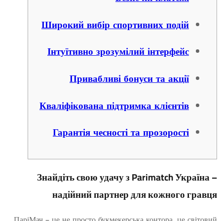
Широкий вибір спортивних подій
Інтуїтивно зрозумілий інтерфейс
Привабливі бонуси та акції
Кваліфікована підтримка клієнтів
Гарантія чесності та прозорості
Знайдіть свою удачу з Parimatch Укр
надійний партнер для кожного 
ПаріМач – це не просто букмекерська контора, це с