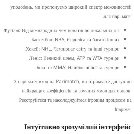
уподобань, ми пропонуємо широкий спектр можл
для па
Футбол: Від міжнародних чемпіонатів до локальних лі
Баскетбол: NBA, Євроліга та багато інши
Хокей: NHL, Чемпіонат світу та інші турнір
Теніс: Великий шлем, ATP та WTA турнір
Бокс та MMA: Найбільші бої та турнір
З парі матч вход на Parimatch, ви отримуєте до
найкращих коефіцієнтів та зручних умов для 
Реєструйтеся та насолоджуйтеся ігровим проц
Інтуїтивно зрозумілий інте