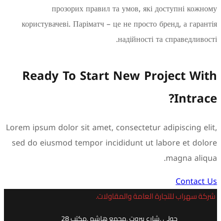
прозорих правил та умов, які доступні 
користувачеві. Паріматч – це не просто бренд, а г
надійності та справед
Ready To Start New Project 
Int
Lorem ipsum dolor sit amet, consectetur adipiscin
sed do eiusmod tempor incididunt ut labore et
magna 
Cont
اب للتجارة العامة والمقاولات.
حولي ,شارع بيروت ,مجمع هاشم ,مكتب 28