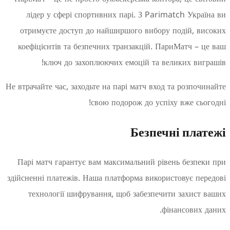
лідер у сфері спортивних парі. З Parimatch Укр
отримуєте доступ до найширшого вибору подій, 
коефіцієнтів та безпечних транзакцій. ПариМатч –
ключ до захоплюючих емоцій та великих ви
Не втрачайте час, заходьте на парі матч вход та розпо
свою подорож до успіху вже сь
Безпечні пл
Парі матч гарантує вам максимальний рівень безп
здійсненні платежів. Наша платформа використовує п
технології шифрування, щоб забезпечити захис
фінансових