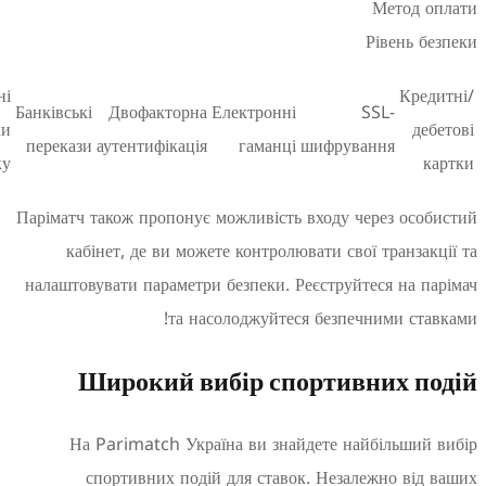
Метод
Рівень 
Захищені
Кре
Банківські
Двофакторна
Електронні
SSL-
канали
д
перекази
аутентифікація
гаманці
шифрування
зв’язку
Паріматч також пропонує можливість входу через ос
кабінет, де ви можете контролювати свої транза
налаштовувати параметри безпеки. Реєструйтеся на 
та насолоджуйтеся безпечними ст
Широкий вибір спортивних п
На Parimatch Україна ви знайдете найбільши
спортивних подій для ставок. Незалежно ві