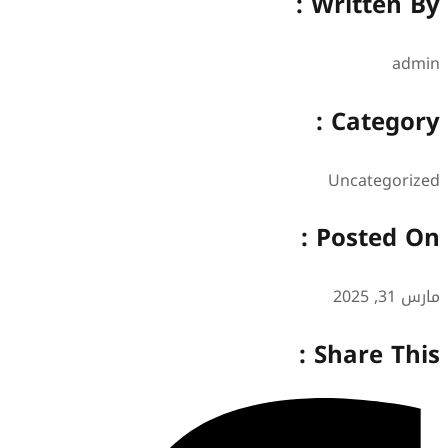
Written
Categ
Uncateg
Posted
Share T