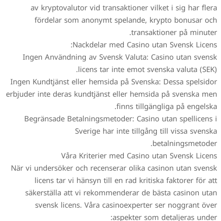
av kryptovalutor vid transaktioner vilket
fördelar som anonymt spelande, kryp
transakti
Nackdelar med Casino utan
Ingen Användning av Svensk Valuta: Cas
licens tar inte emot svens
Ingen Kundtjänst eller hemsida på Svenska: 
erbjuder inte deras kundtjänst eller hemsida
finns tillgängl
Begränsade Betalningsmetoder: Casino ut
Sverige har inte tillgång t
bet
Våra Kriterier med Casino uta
När vi undersöker och recenserar olika casi
licens tar vi hänsyn till en rad kritiska
säkerställa att vi rekommenderar de bäs
svensk licens. Våra casinoexperter se
aspekter som de