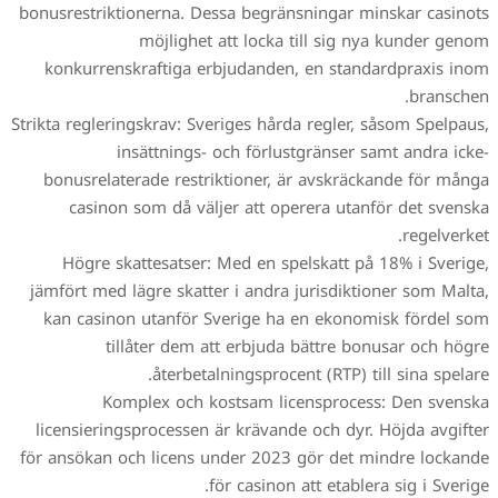
bonusrestriktionerna. Dessa begränsningar m
möjlighet att locka till sig n
konkurrenskraftiga erbjudanden, en stan
Strikta regleringskrav: Sveriges hårda regler,
insättnings- och förlustgränser 
bonusrelaterade restriktioner, är avskräc
casinon som då väljer att operera utan
Högre skattesatser: Med en spelskatt på
jämfört med lägre skatter i andra jurisdikti
kan casinon utanför Sverige ha en ekono
tillåter dem att erbjuda bättre bo
återbetalningsprocent (RTP) ti
Komplex och kostsam licensproces
licensieringsprocessen är krävande och dyr.
för ansökan och licens under 2023 gör det 
för casinon att etable