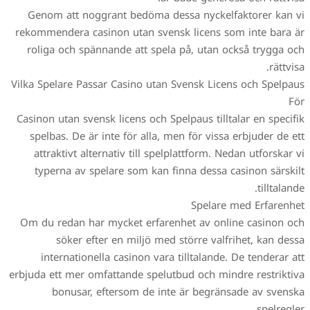
Genom att noggrant bedöma dessa nyckelf
rekommendera casinon utan svensk licens s
roliga och spännande att spela på, utan o
Vilka Spelare Passar Casino utan Svensk Lice
Casinon utan svensk licens och Spelpaus tillt
spelbas. De är inte för alla, men för vissa
attraktivt alternativ till spelplattform. N
typerna av spelare som kan finna dessa c
Spelare
Om du redan har mycket erfarenhet av onl
söker efter en miljö med större valf
internationella casinon vara tilltalande.
erbjuda ett mer omfattande spelutbud och min
bonusar, eftersom de inte är begrän