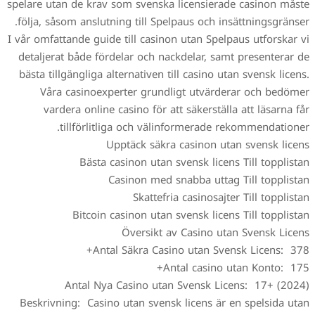
spelare utan de krav som svenska licensierad
följa, såsom anslutning till Spelpaus och ins
I vår omfattande guide till casinon utan Spelp
detaljerat både fördelar och nackdelar, samt
bästa tillgängliga alternativen till casino ut
Våra casinoexperter grundligt utvärde
vardera online casino för att säkerställa
tillförlitliga och välinformerade r
Upptäck säkra casinon uta
Bästa casinon utan svensk licens
Casinon med snabba uttag 
Skattefria casinosajte
Bitcoin casinon utan svensk licens
Översikt av Casino uta
Antal Säkra Casino utan Sven
Antal casino u
Antal Nya Casino utan Svensk Lic
Beskrivning: Casino utan svensk licens är e