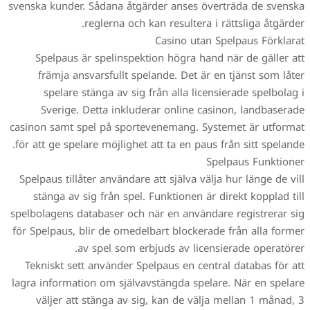
svenska kunder. Sådana åtgärder anses övert
reglerna och kan resultera i rät
Casino utan Spe
Spelpaus är spelinspektion högra hand nä
främja ansvarsfullt spelande. Det är en 
spelare stänga av sig från alla licensie
Sverige. Detta inkluderar online casino
casinon samt spel på sportevenemang. Syste
för att ge spelare möjlighet att ta en paus frå
Spel
Spelpaus tillåter användare att själva välja h
stänga av sig från spel. Funktionen är dir
spelbolagens databaser och när en användare 
för Spelpaus, blir de omedelbart blockerade f
av spel som erbjuds av licensie
Tekniskt sett använder Spelpaus en central
lagra information om självavstängda spelare.
väljer att stänga av sig, kan de välja m