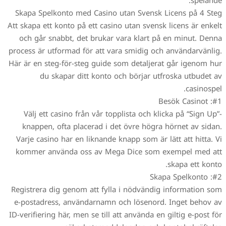
Skapa Spelkonto med Casino utan Svensk L
Att skapa ett konto på ett casino utan svensk 
och går snabbt, det brukar vara klart på 
process är utformad för att vara smidig och 
Här är en steg-för-steg guide som detaljerat
du skapar ditt konto och börjar utfr
Välj ett casino från vår topplista och klic
knappen, ofta placerad i det övre högra h
Varje casino har en liknande knapp som är lä
kommer använda oss av Mega Dice som e
Registrera dig genom att fylla i nödvändig 
e-postadress, användarnamn och lösenord.
ID-verifiering här, men se till att använda en g