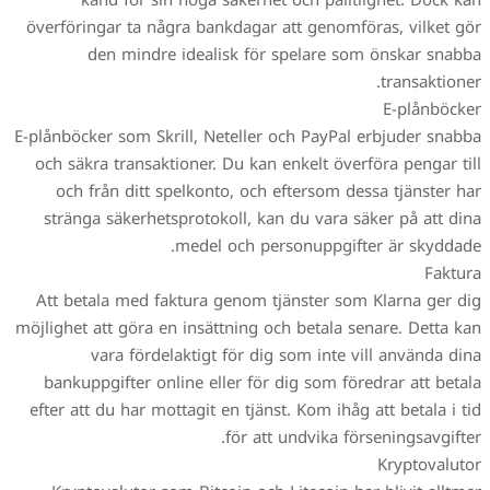
känd för sin höga säkerhet och pålitl
överföringar ta några bankdagar att genomfö
den mindre idealisk för spelare so
E-plånböcker som Skrill, Neteller och PayPal 
och säkra transaktioner. Du kan enkelt över
och från ditt spelkonto, och eftersom de
stränga säkerhetsprotokoll, kan du vara sä
medel och personuppgift
Att betala med faktura genom tjänster som
möjlighet att göra en insättning och betala s
vara fördelaktigt för dig som inte v
bankuppgifter online eller för dig som för
efter att du har mottagit en tjänst. Kom ihåg 
för att undvika för