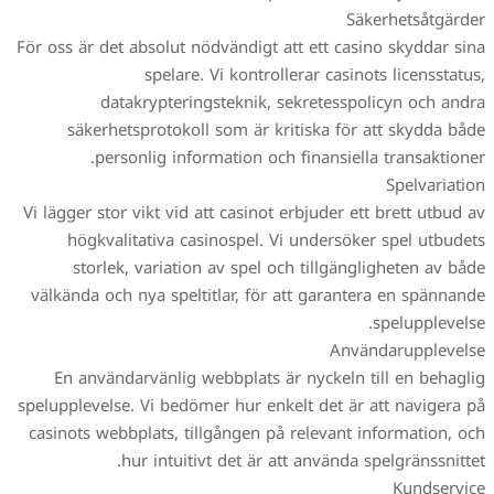
Sä
För oss är det absolut nödvändigt att ett cas
spelare. Vi kontrollerar casino
datakrypteringsteknik, sekretesspo
säkerhetsprotokoll som är kritiska för 
personlig information och finansiell
Vi lägger stor vikt vid att casinot erbjuder et
högkvalitativa casinospel. Vi undersöke
storlek, variation av spel och tillgäng
välkända och nya speltitlar, för att garant
Anvä
En användarvänlig webbplats är nyckeln t
spelupplevelse. Vi bedömer hur enkelt det är 
casinots webbplats, tillgången på relevant i
hur intuitivt det är att använda s