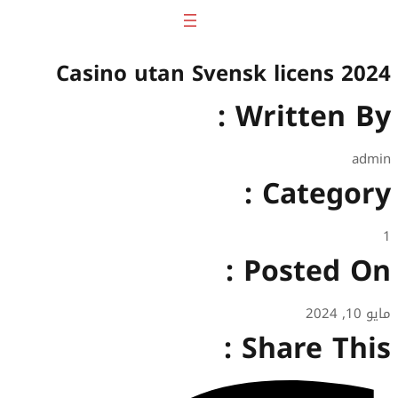
Casino utan Svensk li
Writ
Ca
Post
Shar