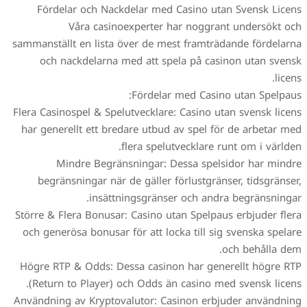
Fördelar och Nackdelar med Casino uta
Våra casinoexperter har noggran
sammanställt en lista över de mest framträd
och nackdelarna med att spela på casi
Fördelar med Casino
Flera Casinospel & Spelutvecklare: Casino uta
har generellt ett bredare utbud av spel för
flera spelutvecklare ru
Mindre Begränsningar: Dessa spels
begränsningar när de gäller förlustgräns
insättningsgränser och andra
Större & Flera Bonusar: Casino utan Spelpaus
och generösa bonusar för att locka till sig
o
Högre RTP & Odds: Dessa casinon har gene
(Return to Player) och Odds än casino med
Användning av Kryptovalutor: Casinon erbju